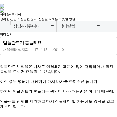
상담&커뮤니티
정확한 진단과 꼼꼼한 진료, 진심을 다하는 따뜻한 병원
상담&커뮤니티
닥터칼럼
닥터칼럼
병원소개
치료증례
임플란트가 흔들려요.
임플란트
카톡상담
서울클래식치과
17-11-15
4,001
0
본문
치아교정
닥터칼럼
임플란트 보철물은 나사로 연결되기 때문에 많이 저작하거나 질긴
심미치료
공지사항
음식을 드시면 흔들릴 수 있습니다.
일반진료
비급여진료비안내
이런 경우 병원에 내원하여 다시 나사를 조여주면 됩니다.
상담&커뮤니티
하지만 임플란트가 흔들리는 원인이 나사 때문만은 아니기 때문에,
임플란트 전체를 제거하고 다시 식립해야 할 가능성도 있음을 알고
계셔야 합니다.